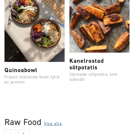
Kanelrostad
sötpotatis
Quinoabowl
Värmade sötpotatis som
Fräsch mättande bowl fylld
sidorätt
av protein
Raw Food
Visa alla