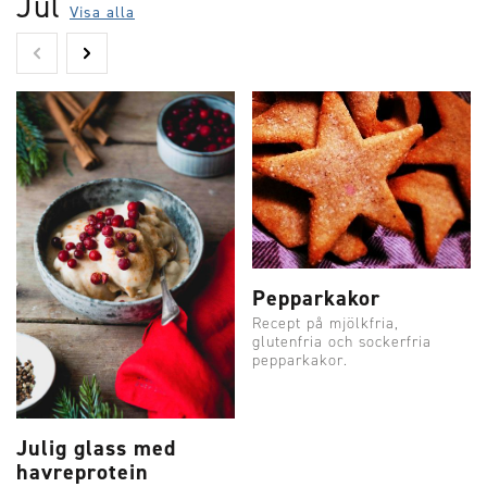
Jul
Visa alla
Pepparkakor
Recept på mjölkfria,
glutenfria och sockerfria
pepparkakor.
Julig glass med
havreprotein