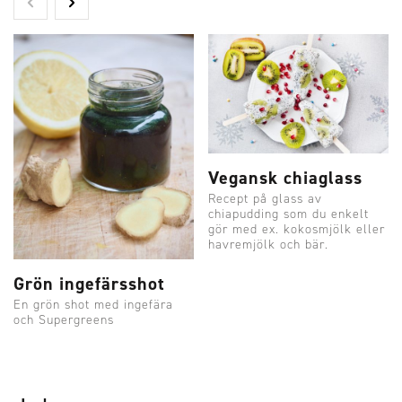
Vegansk chiaglass
Recept på glass av
chiapudding som du enkelt
gör med ex. kokosmjölk eller
havremjölk och bär.
Grön ingefärsshot
En grön shot med ingefära
och Supergreens