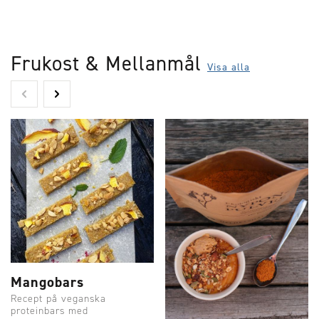
Frukost & Mellanmål
Visa alla
Mangobars
Recept på veganska
proteinbars med