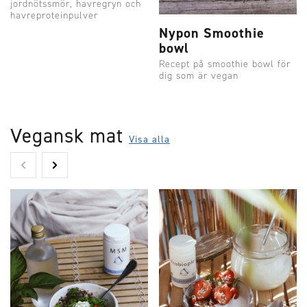
jordnötssmör, havregryn och
havreproteinpulver
Nypon Smoothie
bowl
Recept på smoothie bowl för
dig som är vegan
Vegansk mat
Visa alla