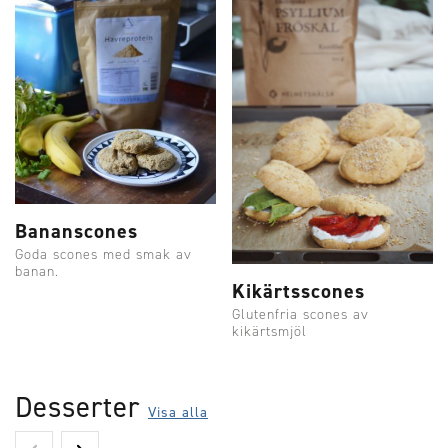
Bananscones
Goda scones med smak av
banan.
Kikärtsscones
Glutenfria scones av
kikärtsmjöl
Desserter
Visa alla