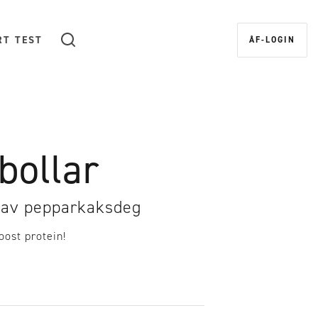
RT TEST
ÅF-LOGIN
Sök
bollar
 av pepparkaksdeg
oost protein!