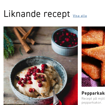
Liknande recept
Visa alla
Pepparkak
Recept på mjölk
pepparkakor.