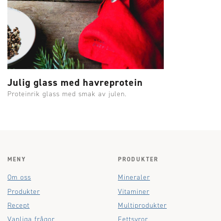
Julig glass med havreprotein
Proteinrik glass med smak av julen.
MENY
PRODUKTER
Om oss
Mineraler
Produkter
Vitaminer
Recept
Multiprodukter
Vanliga frågor
Fettsyror