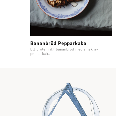
Bananbröd Pepparkaka
Ett proteinrikt bananbröd med smak av
pepparkaka!