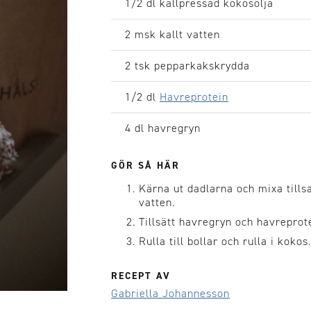
1/2 dl
kallpressad kokosolja
2 msk
kallt vatten
2 tsk
pepparkakskrydda
1/2 dl
Havreprotein
4 dl
havregryn
GÖR SÅ HÄR
Kärna ut dadlarna och mixa till
vatten.
Tillsätt havregryn och havreprot
Rulla till bollar och rulla i kokos.
RECEPT AV
Gabriella Johannesson