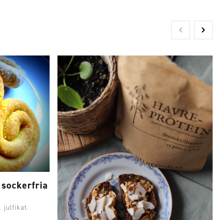
sockerfria
 julfikat.