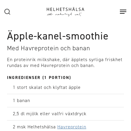
Hoppa till huvudinnehåll
Sök
Öpp
Äpple-kanel-smoothie
Med Havreprotein och banan
En proteinrik milkshake, där äpplets syrliga friskhet
rundas av med Havreprotein och banan.
INGREDIENSER (1 PORTION)
1 stort
skalat och klyftat äpple
1
banan
2,5 dl
mjölk eller valfri växtdryck
2 msk
Helhetshälsa
Havreprotein