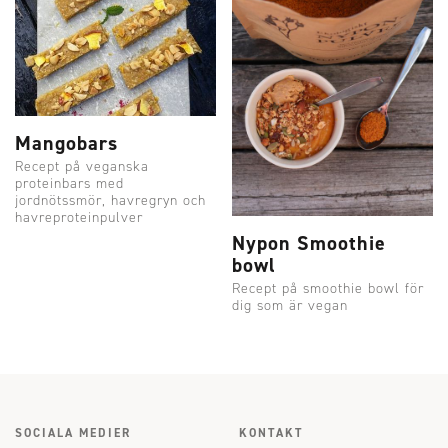
Mangobars
Recept på veganska
proteinbars med
jordnötssmör, havregryn och
havreproteinpulver
Nypon Smoothie
bowl
Recept på smoothie bowl för
dig som är vegan
SOCIALA MEDIER
KONTAKT