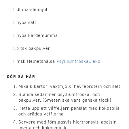
1 dl
mandelmjöl
1 nypa
salt
1 nypa
kardemumma
1,5 tsk
bakpulver
1 msk
Helhetshälsa
Psylliumfröskal, eko
GÖR SÅ HÄR
Mixa kikärtor, växtmjölk, havreprotein och salt.
Blanda sedan ner psylliumfröskal och
bakpulver. (Smeten ska vara ganska tjock).
Hetta upp ett våffeljärn penslat med kokosolja
och grädda våfflorna.
Servera med förslagsvis hjortronsylt, apelsin,
mynta och kokosmjölk.