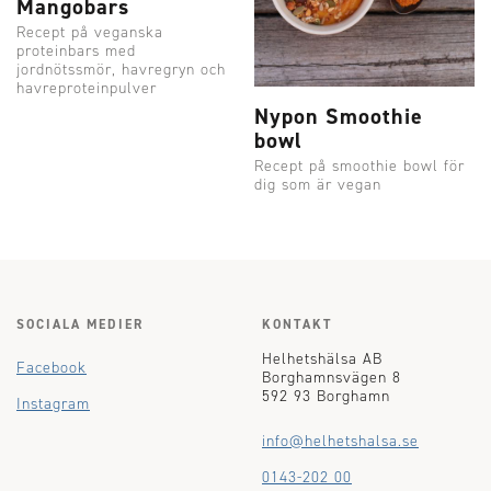
Mangobars
Recept på veganska
proteinbars med
jordnötssmör, havregryn och
havreproteinpulver
Nypon Smoothie
bowl
Recept på smoothie bowl för
dig som är vegan
SOCIALA MEDIER
KONTAKT
Helhetshälsa AB
Facebook
Borghamnsvägen 8
592 93 Borghamn
Instagram
info@helhetshalsa.se
0143-202 00