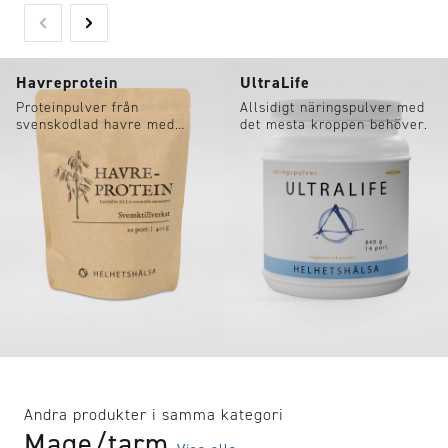
Havreprotein
UltraLife
Proteinpulver från
Allsidigt näringspulver med
svenskodlad havre med
det mesta kroppen behöver.
hela 55% proteininnehåll.
Andra produkter i samma kategori
Mage/tarm